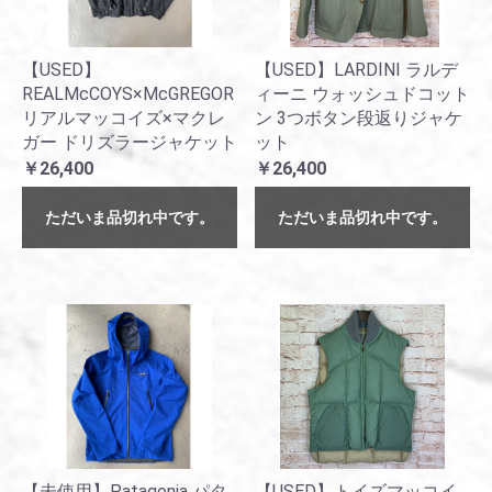
【USED】
【USED】LARDINI ラルデ
REALMcCOYS×McGREGOR
ィーニ ウォッシュドコット
リアルマッコイズ×マクレ
ン 3つボタン段返りジャケ
ガー ドリズラージャケット
ット
￥26,400
￥26,400
ただいま品切れ中です。
ただいま品切れ中です。
【未使用】Patagonia パタ
【USED】トイズマッコイ