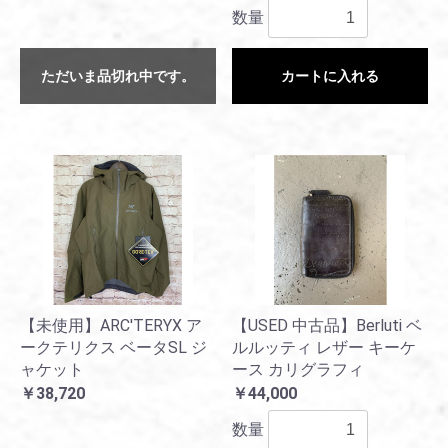
数量
ただいま品切れ中です。
カートに入れる
【未使用】ARC'TERYX ア
【USED 中古品】Berluti ベ
ークテリクス ベータSL ジ
ルルッティ レザー キーケ
ャケット
ース カリグラフィ
￥38,720
￥44,000
数量