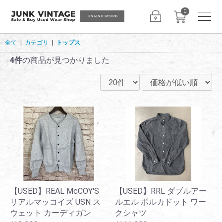
0
全て
|
カテゴリ
|
トップス
4件
の商品が見つかりました
【USED】REAL McCOY'S
【USED】RRL ダブルアー
リアルマッコイズ USN ス
ルエル ポルカドット ワー
ウェット カーディガン
クシャツ