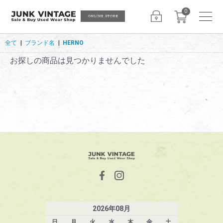
0
全て
|
ブランド名
|
HERNO
お探しの商品は見つかりませんでした
2026
年
08
月
日
月
火
水
木
金
土