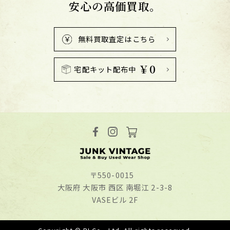
安心の高価買取。
無料買取査定はこちら
￥0
宅配キット配布中
〒550-0015
⼤阪府 ⼤阪市 ⻄区 南堀江 2-3-8
VASEビル 2F