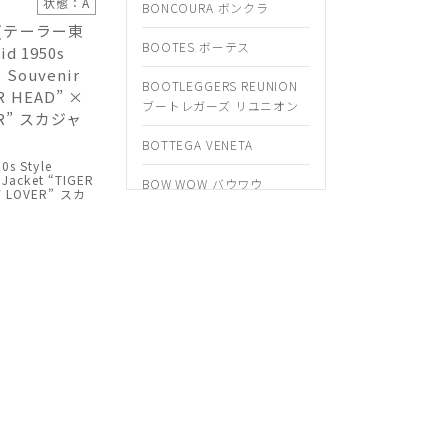
状態：A
BONCOURA ボンクラ
YO(テーラー東
BOOTES ボーテス
id 1950s
e Souvenir
BOOTLEGGERS REUNION
ER HEAD” ×
ブートレガーズ リユニオン
ER” スカジャ
BOTTEGA VENETA
0s Style
 Jacket “TIGER
BOW WOW バウワウ
Y LOVER” スカ
BRIEFING ブリーフィング
BRIONI ブリオニ
BRIONI ブリオーニ
Brooks Brothers ブルックス
ブラザーズ
BROWN'S BEACH
BRU NA BOINNE ブルーナボ