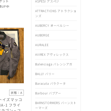
ケット
ASPESI アスペジ
額UP中
ATTRACTIONS アトラクショ
ンズ
AUBERCY オーベルシー
AUBERGE
AURALEE
AVIREX アヴィレックス
Balenciaga バレンシアガ
BALLY バリー
Baracuta バラクータ
状態：A
Barbour バブアー
Y(トイズマッコ
BARNSTORMERS バーンスト
 MA-1 フライ
ーマーズ
ドラゴン・フ