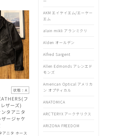
ー
AKM エイケイエム/エーケー
エム
alain mikli アランミクリ
Alden オールデン
Alfred Sargent
Allen Edmonds アレンエド
モンズ
American Optical アメリカ
状態：A
ン オプティカル
LEATHERS(フ
ANATOMICA
レザーズ)
a サンタアニタ
ARC'TERYX アークテリクス
レザージャケ
績
ARIZONA FREEDOM
サンタアニタ ホース