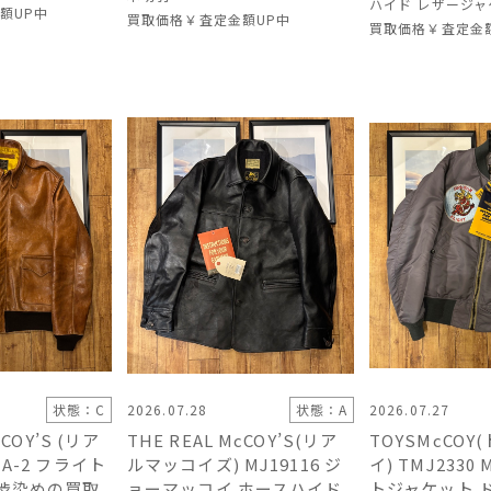
ハイド レザージャ
額UP中
買取価格
￥査定金額UP中
買取価格
￥査定金
状態：C
2026.07.28
状態：A
2026.07.27
cCOY’S (リア
THE REAL McCOY’S(リア
TOYSMcCO
A-2 フライト
ルマッコイズ) MJ19116 ジ
イ) TMJ2330
柿渋染めの買取
ョーマッコイ ホースハイド
トジャケット 