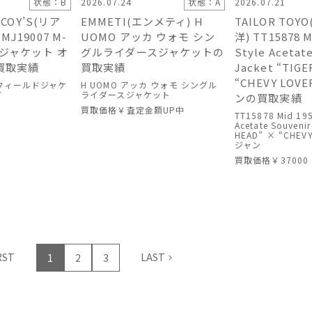
状態：B
2026.07.24
状態：A
2026.07.21
cCOY’S(リア
EMMETI(エンメティ) H
TAILOR TO
J19007 M-
UOMO アッカ ウォモ シン
洋) TT15878 M
ドジャケット オ
グルライダースジャケットの
Style Acetat
買取実績
買取実績
Jacket “TIG
“CHEVY LOV
65 フィールドジャケ
H UOMO アッカ ウォモ シングル
イ
ライダースジャケット
ンの買取実績
0
買取価格
￥査定金額UP中
TT15878 Mid 195
Acetate Souvenir
HEAD” × “CHEV
ジャン
買取価格
￥37000
RST
LAST
1
2
3