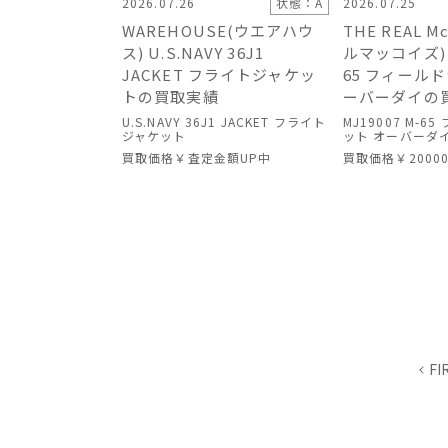
2026.07.26
状態：A
2026.07.25
WAREHOUSE(ウエアハウ
THE REAL M
ス) U.S.NAVY 36J1
ルマッコイズ) M
JACKET フライトジャケッ
65 フィール
トの買取実績
ーバーダイの
U.S.NAVY 36J1 JACKET フライト
MJ19007 M-
ジャケット
ット オーバーダ
買取価格
￥査定金額UP中
買取価格
￥2000
FI