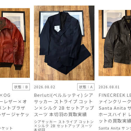
状態：B
2026.08.01
2026.08.02
状態：A
R×OG
FINECREEK 
Berluti(ベルルッティ) シア
ツーレザー×オ
ァインクリーク
サッカー ストライプ コット
メントブラザ
Santa Anit
ン×シルク 2B​ セットアップ
5 レザージャケッ
ホースハイド 
スーツ 本切羽の買取実績
ットの買取実
シアサッカー ストライプ コットン
×シルク 2B​ セットアップ スーツ
ジャケット
Santa Anita 
本切羽