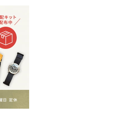
イン
Brunello Cucinelli ブルネロ
クチネリ
BUCO ブコ
BURBERRY バーバリー
BUTTERO ブッテロ
BUZZ RICKSON’S バズリク
ソンズ
C.P. Company シーピーカ
ンパニー
CALEE キャリー
Camille Fournet カミーユ
フォルネ
CANADA GOOSE カナダグ