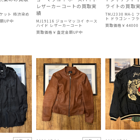
レザーカーコートの買取実
ライトの買取
績
ャケット 柿渋染め
TMJ2330 MA-
ト ドラゴン・フラ
額UP中
MJ19116 ジョーマッコイ ホース
ハイド レザーカーコート
買取価格
￥44000
買取価格
￥査定金額UP中