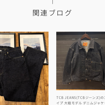
関連ブログ
TCB JEANS(TCBジーンズ)の
イプ 大戦モデル デニムジャケ