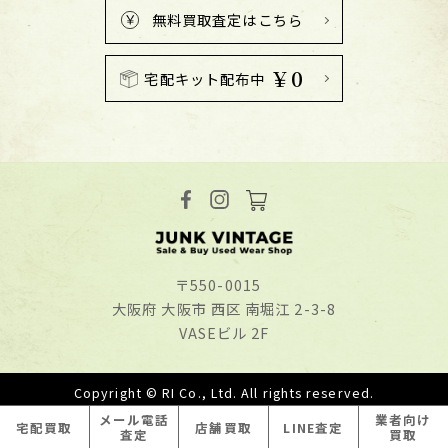
無料買取査定はこちら
￥0
宅配キット配布中
〒550-0015
⼤阪府 ⼤阪市 ⻄区 南堀江 2-3-8
VASEビル 2F
Copyright © RI Co., Ltd. All rights reserved.
メール
電話
業者
向け
宅配
買取
店舗
買取
LINE
査定
査定
買取