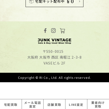
￥0
宅配キット配布中
〒550-0015
⼤阪府 ⼤阪市 ⻄区 南堀江 2-3-8
VASEビル 2F
Copyright © RI Co., Ltd. All rights reserved.
メール
電話
業者
向け
宅配
買取
店舗
買取
LINE
査定
査定
買取