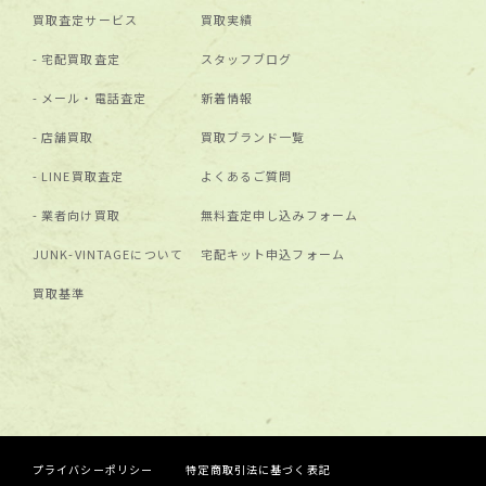
買取査定サービス
買取実績
宅配買取査定
スタッフブログ
メール・電話査定
新着情報
店舗買取
買取ブランド⼀覧
LINE買取査定
よくあるご質問
業者向け買取
無料査定申し込みフォーム
JUNK-VINTAGEについて
宅配キット申込フォーム
買取基準
プライバシーポリシー
特定商取引法に基づく表記