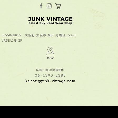
〒550-0015
⼤阪府 ⼤阪市 ⻄区 南堀江 2-3-8
VASEビル 2F
MAP
(水曜定休)
12:00~20:00
06-4390-2388
kaitori@junk-vintage.com