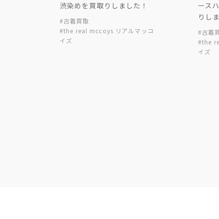
渋染めを買取りしました！
ース
りし
#古着買取
#the real mccoys リアルマッコ
#古着
イズ
#the 
イズ