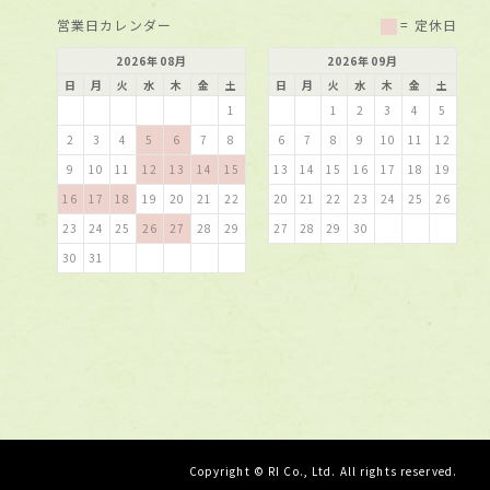
営業日カレンダー
= 定休日
2026
年
08
月
2026
年
09
月
日
月
火
水
木
金
土
日
月
火
水
木
金
土
1
1
2
3
4
5
2
3
4
5
6
7
8
6
7
8
9
10
11
12
9
10
11
12
13
14
15
13
14
15
16
17
18
19
16
17
18
19
20
21
22
20
21
22
23
24
25
26
23
24
25
26
27
28
29
27
28
29
30
30
31
Copyright © RI Co., Ltd. All rights reserved.