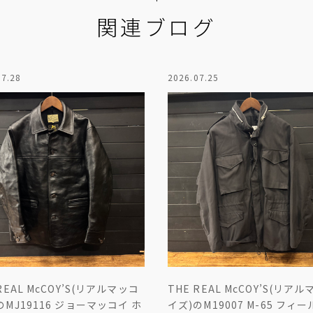
関連ブログ
07.28
2026.07.25
REAL McCOY’S(リアルマッコ
THE REAL McCOY’S(リア
のMJ19116 ジョーマッコイ ホ
イズ)のM19007 M-65 フィ