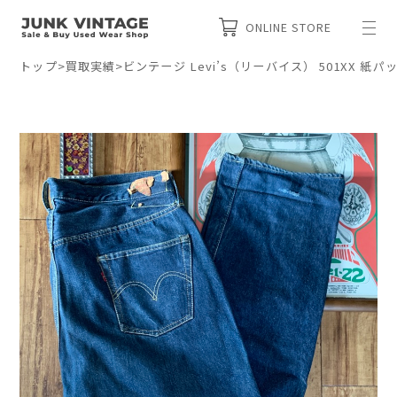
ONLINE STORE
トップ
>
買取実績
>
ビンテージ Levi’s（リーバイス） 501XX 