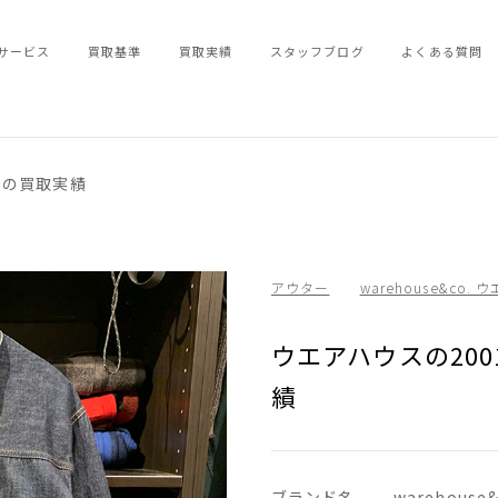
サービス
買取基準
買取実績
スタッフブログ
よくある質問
トの買取実績
アウター
warehouse&co.
ウエアハウスの20
績
ブランド名
warehous