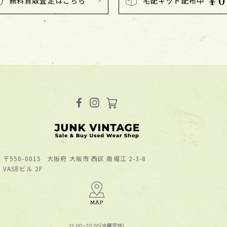
￥0
無料買取査定はこちら
宅配キット配布中
〒550-0015
⼤阪府 ⼤阪市 ⻄区 南堀江 2-3-8
VASEビル 2F
MAP
(水曜定休)
12:00~20:00