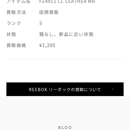
アイテム名
FZ4911 CL LEATHER MR
買取方法
店頭買取
ランク
S
状態
箱なし、新品に近い状態
買取価格
¥3,200
REEBOK リーボックの買取について
BLOG