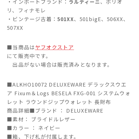
・インポートブランド：
、ボリオ
ラルディーニ
リ、フィナモレ
・ビンテージ古着：
、501bigE、506XX、
501XX
507XX
■当商品は
ヤフオクストア
にて販売中です。
出品がない場合は販売済みとなります。
■ALKHO10072 DELUXEWARE デラックスウエ
ア Fixum＆Logs BESELA FXG-001 システムウォ
レット ラウンドジップウォレット 長財布
商品詳細■ブランド ： DELUXEWARE
■素材： ブライドルレザー
■カラー ： ネイビー
■箱、下げ札が付属します。