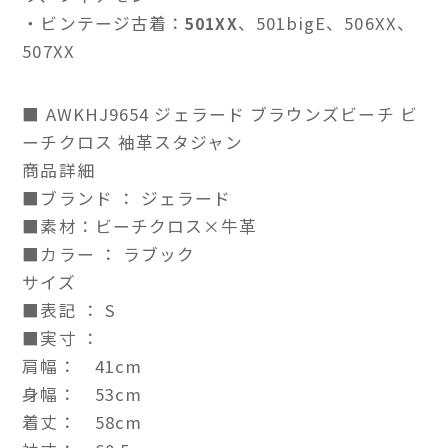
・ビンテージ古着：
、501bigE、506XX、
501XX
507XX
■ AWKHJ9654 ジェラード ブラウンズビーチ ビ
ーチクロス 袖革スタジャン
商品詳細
■ブランド ： ジェラード
■素材：ビーチクロス×牛革
■カラー ： ラブック
サイズ
■表記 ： S
■実寸 ：
肩幅： 41cm
身幅： 53cm
着丈： 58cm