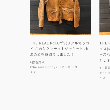
THE REAL McCOY’S(リアルマッコ
THE 
イズ)のA-2 フライトジャケット 柿
イズ)
渋染めを買取りしました！
ース
りし
#古着買取
#the real mccoys リアルマッコ
#古着
イズ
#the 
イズ