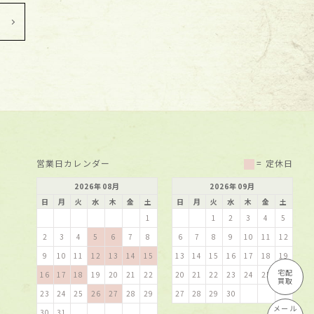
営業日カレンダー
= 定休日
2026
年
08
月
2026
年
09
月
日
月
火
水
木
金
土
日
月
火
水
木
金
土
1
1
2
3
4
5
2
3
4
5
6
7
8
6
7
8
9
10
11
12
9
10
11
12
13
14
15
13
14
15
16
17
18
19
宅配
16
17
18
19
20
21
22
20
21
22
23
24
25
26
買取
23
24
25
26
27
28
29
27
28
29
30
メール
30
31