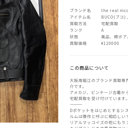
ブランド名
the real 
アイテム名
BUCO(ブコ
買取方法
宅配買取
ランク
A
状態
美品、襟ボア
買取価格
¥120000
この商品について
大阪南堀江のブランド買取専
介です。
アメカジ、ビンテージ古着か
宅配買取を受け付けています
――――――――――――――
Dポケットをはじめとするシ
ルムは傑作と呼ぶに相応しい
リアルマッコイズの他にもラ