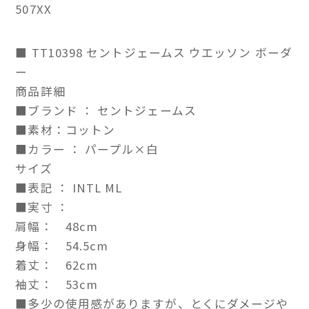
507XX
■ TT10398 セントジェームス ウエッソン ボーダ
ー
商品詳細
■ブランド ： セントジェームス
■素材：コットン
■カラー ： パープル×白
サイズ
■表記 ： INTL ML
■実寸 ：
肩幅： 48cm
身幅： 54.5cm
着丈： 62cm
袖丈： 53cm
■多少の使用感がありますが、とくにダメージや