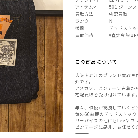
アイテム名
501 ジーン
買取方法
宅配買取
ランク
N
状態
デッドストッ
買取価格
¥査定金額UP
この商品について
大阪南堀江のブランド買取専
介です。
アメカジ、ビンテージ古着か
宅配買取を受け付けています
――――――――――――――
年々、値段が高騰していくビ
気の66前期のデッドストック
リーバイスの他にもLeeや
ビンテージに是非、お任せく
――――――――――――――