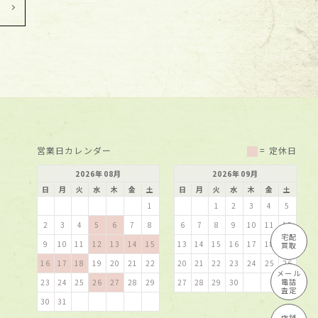
営業日カレンダー
= 定休日
2026
年
08
月
2026
年
09
月
日
月
火
水
木
金
土
日
月
火
水
木
金
土
1
1
2
3
4
5
2
3
4
5
6
7
8
6
7
8
9
10
11
12
宅配
9
10
11
12
13
14
15
13
14
15
16
17
18
19
買取
16
17
18
19
20
21
22
20
21
22
23
24
25
26
メール
電話
23
24
25
26
27
28
29
27
28
29
30
査定
30
31
店舗