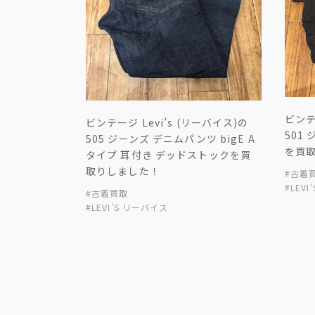
ビンテー
ビンテージ Levi’s (リーバイス)の
501
505 ジーンズ デニムパンツ bigE A
を買
タイプ 耳付き デッドストックを買
取りしました！
#古着
#LEV
#古着買取
#LEVI'S リーバイス