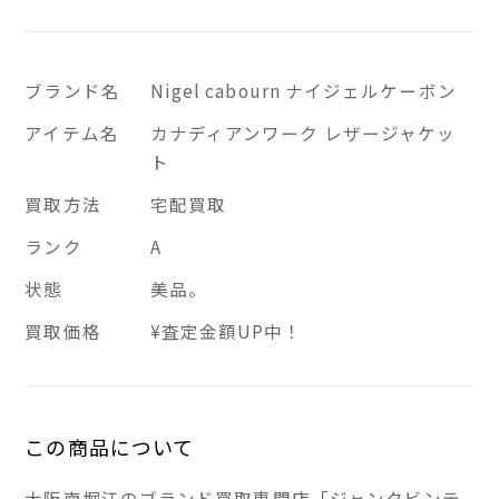
ブランド名
Nigel cabourn ナイジェルケーボン
アイテム名
カナディアンワーク レザージャケッ
ト
買取方法
宅配買取
ランク
A
状態
美品。
買取価格
¥査定金額UP中！
この商品について
大阪南堀江のブランド買取専門店「ジャンクビンテ