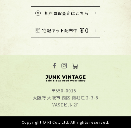
無料買取査定はこちら
￥0
宅配キット配布中
〒550-0015
⼤阪府 ⼤阪市 ⻄区 南堀江 2-3-8
VASEビル 2F
Copyright © RI Co., Ltd. All rights reserved.