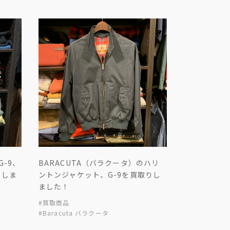
G-9、
BARACUTA（バラクータ）のハリ
りしま
ントンジャケット、G-9を買取りし
ました！
#買取商品
#Baracuta バラクータ