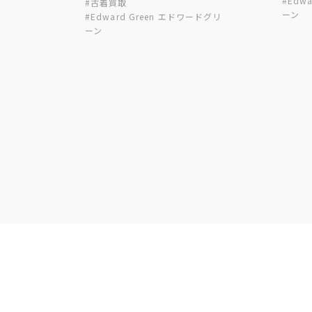
#Edw
#古着買取
ーン
#Edward Green エドワードグリ
ーン