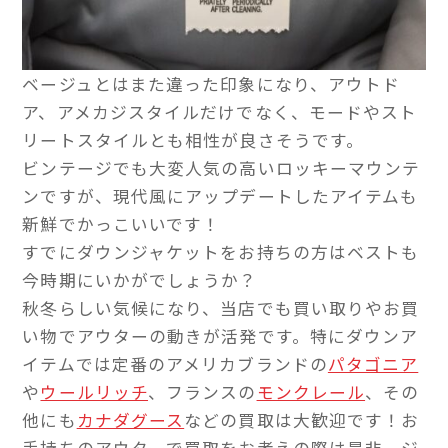
ベージュとはまた違った印象になり、アウトド
ア、アメカジスタイルだけでなく、モードやスト
リートスタイルとも相性が良さそうです。
ビンテージでも大変人気の高いロッキーマウンテ
ンですが、現代風にアップデートしたアイテムも
新鮮でかっこいいです！
すでにダウンジャケットをお持ちの方はベストも
今時期にいかがでしょうか？
秋冬らしい気候になり、当店でも買い取りやお買
い物でアウターの動きが活発です。特にダウンア
イテムでは定番のアメリカブランドの
パタゴニア
や
ウールリッチ
、フランスの
モンクレール
、その
他にも
カナダグース
などの買取は大歓迎です！お
手持ちのアウターで買取をお考えの際は是非、ジ