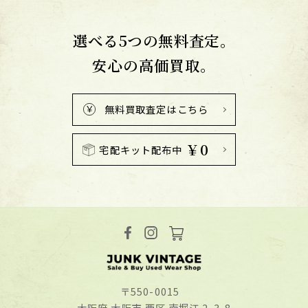
選べる5つの無料査定。
安心の高価買取。
無料買取査定はこちら
￥0
宅配キット配布中
〒550-0015
⼤阪府 ⼤阪市 ⻄区 南堀江 2-3-8