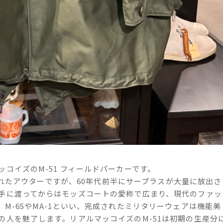
コイズのM-51 フィールドパーカーです。
されたアウターですが、
60年代前半にサープラスが大量に放出さ
手に渡ってからはモッズコートの愛称で広まり、現代のファッ
。M-65やMA-1といい、完成されたミリタリーウェアは機能美
の人を魅了します。リアルマッコイズのM-51は初期の生産分