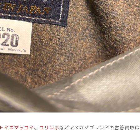
トイズマッコイ
、
コリンボ
などアメカジブランドの古着買取は