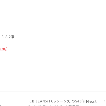
3-8 2階
com/
ェ
TCB JEANS(TCBジーンズ)のS40’s
Next