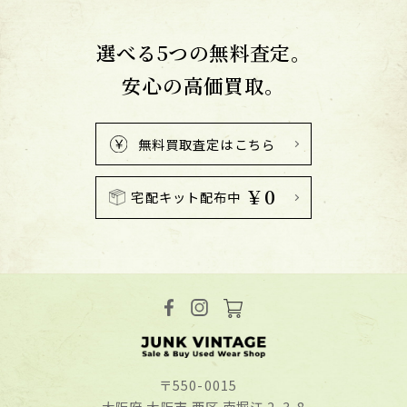
選べる5つの無料査定。
安心の高価買取。
無料買取査定はこちら
￥0
宅配キット配布中
〒550-0015
⼤阪府 ⼤阪市 ⻄区 南堀江 2-3-8