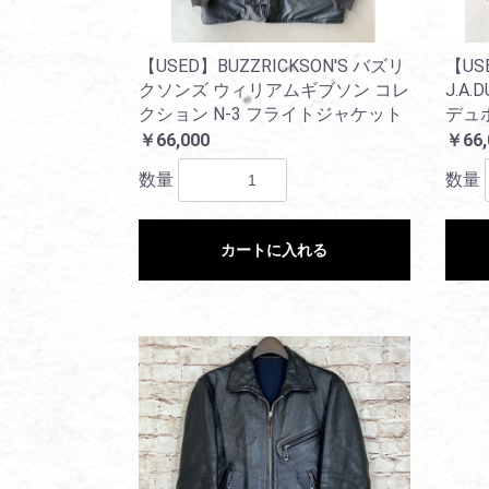
【USED】BUZZRICKSON'S バズリ
【US
クソンズ ウィリアムギブソン コレ
J.A
クション N-3 フライトジャケット
デュボ
￥66,000
￥66,
数量
数量
カートに入れる