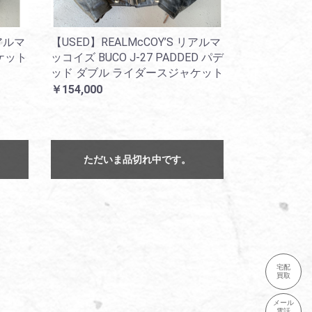
リアルマ
【USED】REALMcCOY’S リアルマ
ケット
ッコイズ BUCO J-27 PADDED パデ
ッド ダブル ライダースジャケット
￥154,000
ただいま品切れ中です。
宅配
買取
メール
電話