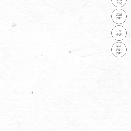
査定
店舗
買取
LINE
査定
業者
向け
買取