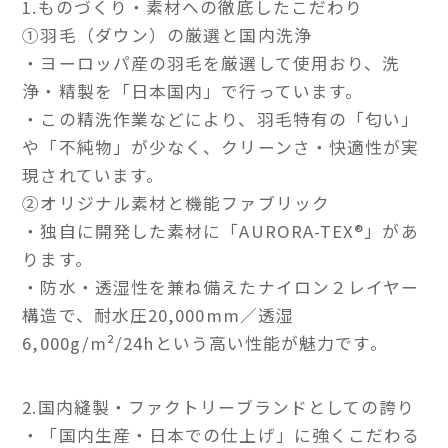
1.ものづくり・素材への徹底したこだわり
①羽毛（ダウン）の厳選と国内洗浄
・ヨーロッパ産の羽毛を厳選して使用おり、洗
浄・精製を「日本国内」で行っています。
・この精洗作業などにより、羽毛特有の「匂い」
や「不純物」が少なく、クリーンさ・快適性が実
現されています。
②オリジナル素材と機能ファブリック
・独自に開発した素材に「AURORA-TEX®」があ
ります。
・防水・透湿性を兼ね備えたナイロン２レイヤー
構造で、耐水圧20,000mm／透湿
6,000g/m²/24hという高い性能が魅力です。
2.国内縫製・ファクトリーブランドとしての誇り
・「国内生産・日本での仕上げ」に強くこだわる