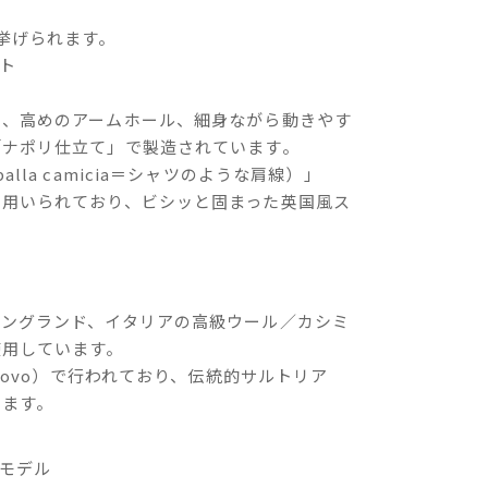
挙げられます。
ト
）、高めのアームホール、細身ながら動きやす
「ナポリ仕立て」で製造されています。
lla camicia＝シャツのような肩線）」
て用いられており、ビシッと固まった英国風ス
イングランド、イタリアの高級ウール／カシミ
使用しています。
nuovo）で行われており、伝統的サルトリア
います。
スモデル