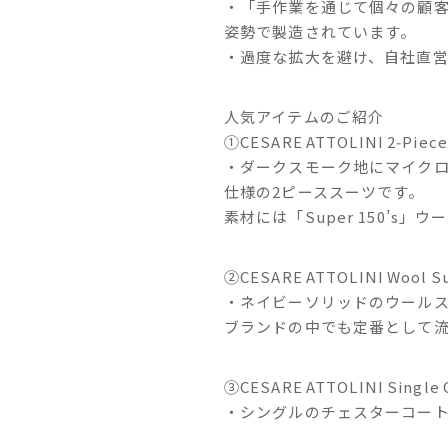
・「手作業を通じて個々の顧
姿勢で製造されています。
・過度な拡大を避け、自社直
人気アイテムのご紹介
①CESARE ATTOLINI 2‑Piece 
・ダークスモーク地にマイク
仕様の2ピーススーツです。
素材には「Super 150’s
②CESARE ATTOLINI Wool Su
・ネイビーソリッドのウール
ブランドの中でも定番として
③CESARE ATTOLINI Single 
・シングルのチェスターコー