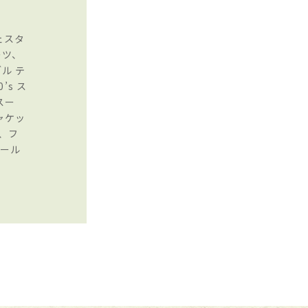
ェスタ
ーツ、
ル テ
’s ス
スー
ジャケッ
、フ
トール