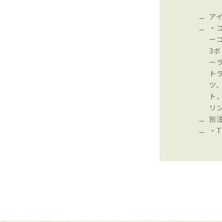
ア
・
ー
3
ーラ
ト
ツ、
ト
リ
別
・T