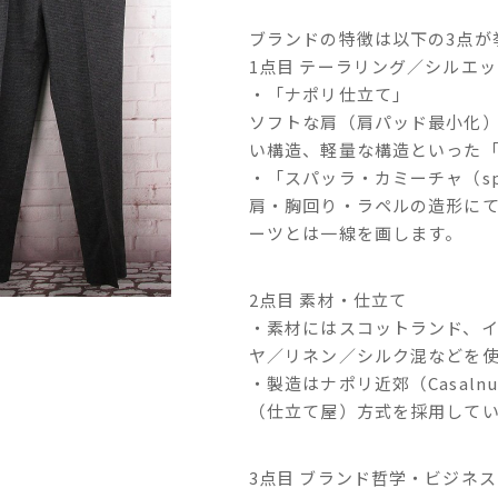
ブランドの特徴は以下の3点が
1点目 テーラリング／シルエッ
・「ナポリ仕立て」
ソフトな肩（肩パッド最小化
い構造、軽量な構造といった
・「スパッラ・カミーチャ（spa
肩・胸回り・ラペルの造形に
ーツとは一線を画します。
2点目 素材・仕立て
・素材にはスコットランド、
ヤ／リネン／シルク混などを
・製造はナポリ近郊（Casal
（仕立て屋）方式を採用して
3点目 ブランド哲学・ビジネ